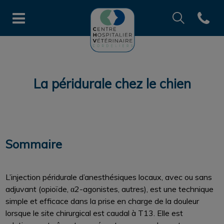
Recherche
Open co
Page d'accueil de CHV des Cord
Recherche
Recherche
La péridurale chez le chien
Sommaire
L’injection péridurale d’anesthésiques locaux, avec ou sans
adjuvant (opioïde, α2-agonistes, autres), est une technique
simple et efficace dans la prise en charge de la douleur
lorsque le site chirurgical est caudal à T13. Elle est