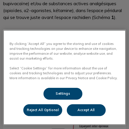
bupivacaïne) et/ou de substances actives analgésiques
(opioïdes, α2-agonistes, kétamine), dans l’espace péridural
qui se trouve juste avant l’espace rachidien (Schéma
1
).
By clicking “Accept All” you agree to the storing and use of cookies
and tracking technologies on your device to enhance site navigation,
improve the performance of our website, analyse website use, and
assist our marketing efforts.
Select “Cookie Settings” for more information about the use of
cookies and tracking technologies and to adjust your preferences.
More information is available in our Privacy Notice and Cookie Policy.
Settings
Reject All Optional
Accept All