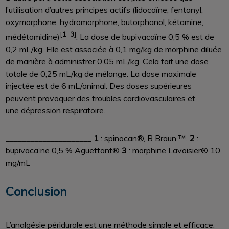
l’utilisation d’autres principes actifs (lidocaïne, fentanyl,
oxymorphone, hydromorphone, butorphanol, kétamine,
[
1
–
3
]
médétomidine)
. La dose de bupivacaïne 0,5 % est de
0,2 mL/kg. Elle est associée à 0,1 mg/kg de morphine diluée
de manière à administrer 0,05 mL/kg. Cela fait une dose
totale de 0,25 mL/kg de mélange. La dose maximale
injectée est de 6 mL/animal. Des doses supérieures
peuvent provoquer des troubles cardiovasculaires et
une dépression respiratoire.
_____________________
1
: spinocan®, B Braun ™.
2
:
bupivacaïne 0,5 % Aguettant®
3
: morphine Lavoisier® 10
mg/mL
Conclusion
L’analgésie péridurale est une méthode simple et efficace.