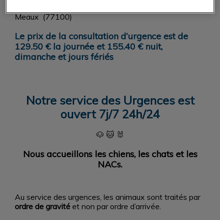
Rendez-vous au 35 avenue du Maréchal Joffre à
Meaux (77100)
Le prix de la consultation d’urgence est de
129.50 € la journée et 155.40 € nuit,
dimanche et jours fériés
Notre service des Urgences est
ouvert 7j/7 24h/24
🐶 🐱 🐰
Nous accueillons les chiens, les chats et les
NACs.
Au service des urgences, les animaux sont traités par
ordre de gravité
et non par ordre d’arrivée.