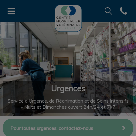
Recherche
Open co
Page d'accueil de CHV des Cord
Recherche
Recherche
Urgences
Service d’Urgence, de Réanimation et de Soins Intensifs
– Nuits et Dimanches ouvert 24h/24 et 7j/7
Pour toutes urgences, contactez-nous