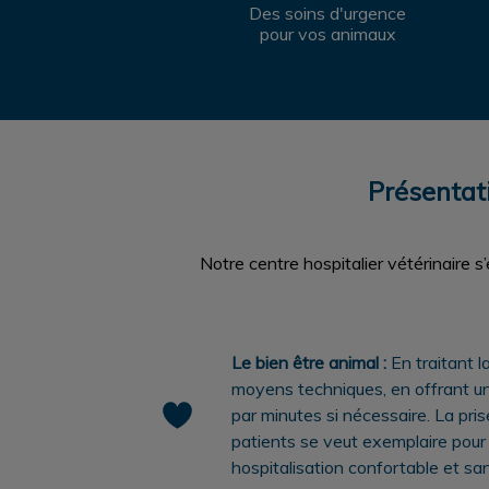
Des soins d'urgence
pour vos animaux
Présentati
Notre centre hospitalier vétérinaire s’
Le bien être animal :
En traitant l
moyens techniques, en offrant un
par minutes si nécessaire. La pri
patients se veut exemplaire pour l
hospitalisation confortable et sa