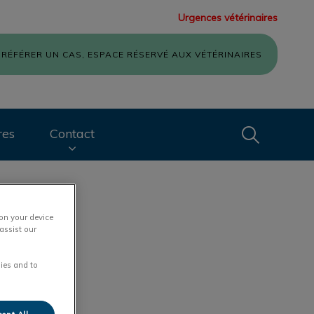
Urgences vétérinaires
RÉFÉRER UN CAS, ESPACE RÉSERVÉ AUX VÉTÉRINAIRES
Recherche
res
Contact
Recherche
 on your device
assist our
ies and to