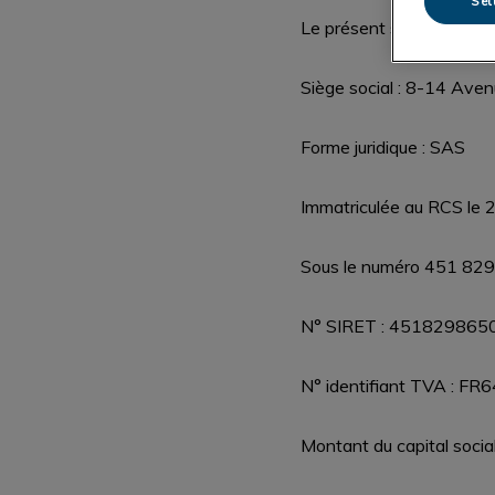
Set
Le présent site est la pr
Siège social : 8-14 Av
Forme juridique : SAS
Immatriculée au RCS le
Sous le numéro 451 82
N° SIRET : 451829865
N° identifiant TVA : 
Montant du capital socia