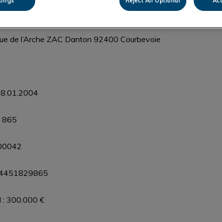
tings
Reject All Optional
Acc
opriété Les Cerisiers
enue de l’Arche ZAC Danton 92400 Courbevoie
 28.01.2004
9 865
00042
FR64451829865
l : 300.000 €