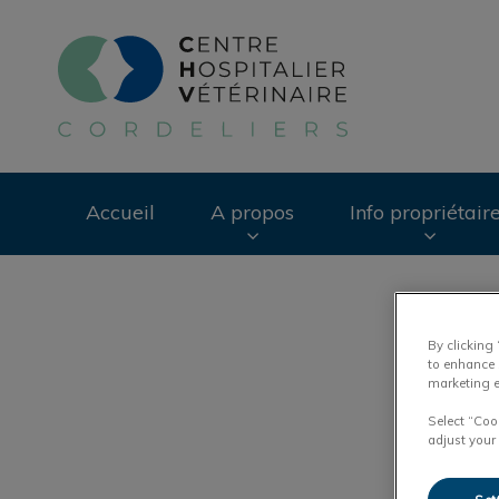
Page d'accueil de 
Accueil
A propos
Info propriétair
Recherche
By clicking
to enhance 
marketing e
Select “Coo
adjust your