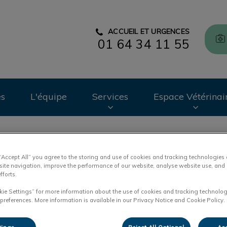
ACCUEIL ET URGENCES
01 64 34 11 55
CHV des Cordeliers
es
L'équipe
Services
Espace Vétérinai
 “Accept All” you agree to the storing and use of cookies and tracking technologies
site navigation, improve the performance of our website, analyse website use, and 
Mentions Legales
fforts.
kie Settings” for more information about the use of cookies and tracking technolog
 preferences. More information is available in our Privacy Notice and Cookie Policy.