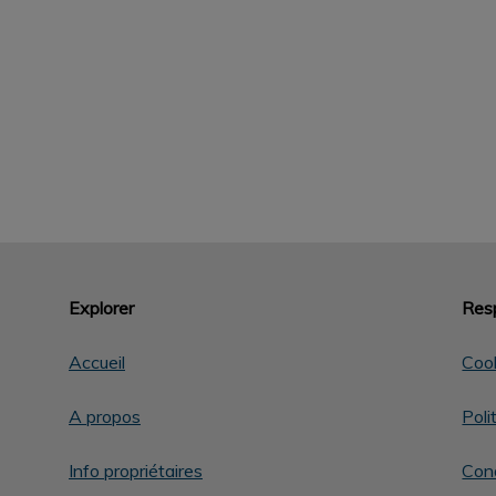
Explorer
Resp
Accueil
Coo
A propos
Poli
Info propriétaires
Cond