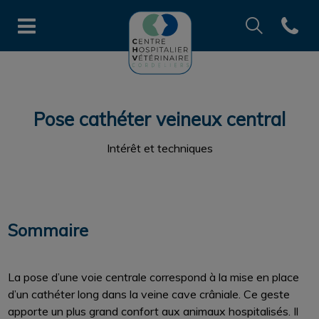
Recherche
Open co
Page d'accueil de CHV des Cord
Recherche
Recherche
Pose cathéter veineux central
Intérêt et techniques
Sommaire
La pose d’une voie centrale correspond à la mise en place
d’un cathéter long dans la veine cave crâniale. Ce geste
apporte un plus grand confort aux animaux hospitalisés. Il