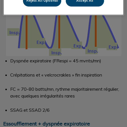
Reject All Optional
Accept All
Dyspnée expiratoire (FRespi = 45 mvnts/mn)
Crépitations et « velcrocrakles » fin inspiration
FC = 70-80 batts/mn, rythme majoritairement régulier,
avec quelques irrégularités rares
SSAG et SSAD 2/6
Essoufflement + dyspnée expiratoire