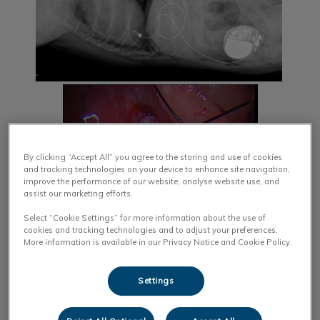
By clicking “Accept All” you agree to the storing and use of cookies
and tracking technologies on your device to enhance site navigation,
improve the performance of our website, analyse website use, and
assist our marketing efforts.
Select “Cookie Settings” for more information about the use of
cookies and tracking technologies and to adjust your preferences.
Essoufflement, Polypnée, dyspnée au repos, intolérance
More information is available in our Privacy Notice and Cookie Policy.
à l’effort
Settings
SSS deux ans auparavant, traité avec un pacemaker