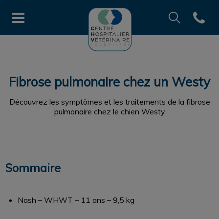
Recherche
Open co
Page d'accueil de CHV des Cord
Recherche
Recherche
Fibrose pulmonaire chez un Westy
Découvrez les symptômes et les traitements de la fibrose
pulmonaire chez le chien Westy
Sommaire
Nash – WHWT – 11 ans – 9,5 kg