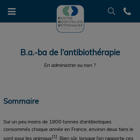
Recherche
Open co
Page d'accueil de CHV des Cord
Recherche
Recherche
B.a.-ba de l’antibiothérapie
En administrer ou non ?
Sommaire
Sur un peu moins de 1800 tonnes d’antibiotiques
consommés chaque année en France, environ deux tiers le
[1]
sont pour les animaux
. Bien sûr, lorsque l’on rapporte ces