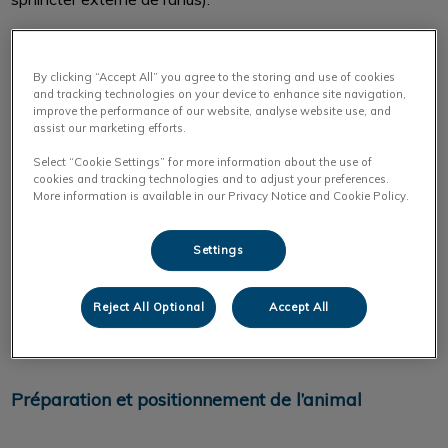
Le traitement chirurgical passe obligatoirement par un
temps périnéal (idéalement herniorraphie par transposition
By clicking “Accept All” you agree to the storing and use of cookies
and tracking technologies on your device to enhance site navigation,
du muscle obturateur interne).
improve the performance of our website, analyse website use, and
assist our marketing efforts.
Lorsque la vessie, la prostate, le côlon ou un diverticule
Select “Cookie Settings” for more information about the use of
rectal sont engagés dans le sac herniaire, la réduction de la
cookies and tracking technologies and to adjust your preferences.
More information is available in our Privacy Notice and Cookie Policy.
hernie est largement facilitée si ces organes sont
préalablement fixés en position physiologique lors
d’un temps chirurgical abdominal. La laparoscopie facilite ce
Settings
geste chirurgical en utilisant un abord mini-invasif de la
cavité abdominale ainsi qu’une observation magnifiée du
Reject All Optional
Accept All
côlon descendant et des canaux déférents jusque dans le
périnée.
Préparation et positionnement de l’animal