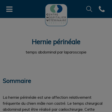
Recherche
Open co
Page d'accueil de CHV des Cord
Recherche
Recherche
Hernie périnéale
temps abdominal par laparoscopie
Sommaire
La hernie périnéale est une affection relativement
fréquente du chien mâle non castré. Le temps chirurgical
abdominal peut être réalisé par cœliochirurgie. Cette