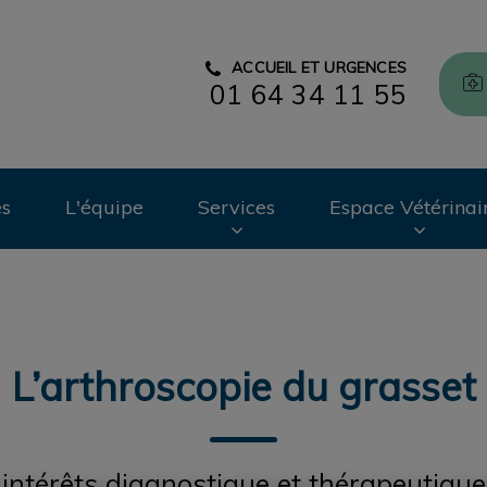
ACCUEIL ET URGENCES
01 64 34 11 55
CHV des Cordeliers
es
L'équipe
Services
Espace Vétérinai
L’arthroscopie du grasset
intérêts diagnostique et thérapeutique