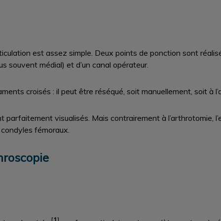
articulation est assez simple. Deux points de ponction sont réalisé
us souvent médial) et d’un canal opérateur.
aments croisés : il peut être réséqué, soit manuellement, soit à 
t parfaitement visualisés. Mais contrairement à l’arthrotomie, l
s condyles fémoraux.
throscopie
[
1
]