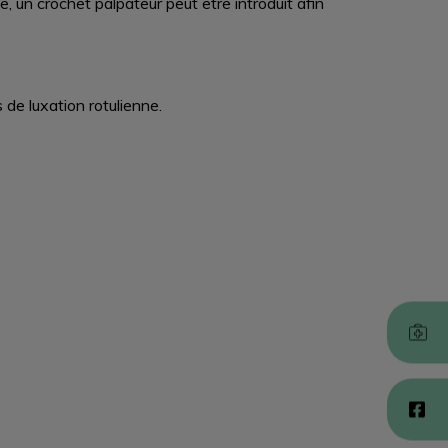
, un crochet palpateur peut être introduit afin
 de luxation rotulienne.