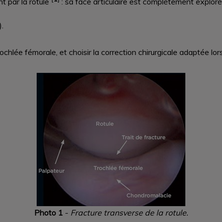
t par la rotule
: sa face articulaire est complètement explorée
).
hlée fémorale, et choisir la correction chirurgicale adaptée lors
Photo 1
-
Fracture transverse de la rotule.