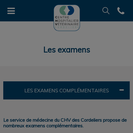
Recherche
Open co
Page d'accueil de CHV des Cord
Recherche
Recherche
Les examens
LES EXAMENS COMPLÉMENTAIRES
Le service de médecine du CHV des Cordeliers propose de
nombreux examens complémentaires.