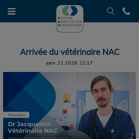
Recherche
Open co
Page d'accueil de CHV des Cord
Recherche
Recherche
Arrivée du vétérinaire NAC
janv. 21 2026, 11:17