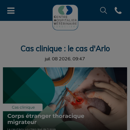
Recherche
Open co
Page d'accueil de CHV des Cord
Recherche
Recherche
Cas clinique : le cas d'Arlo
juil. 08 2026, 09:47