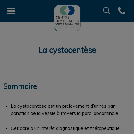
Recherche
Open co
Page d'accueil de CHV des Cord
Recherche
Recherche
La cystocentèse
Sommaire
La cystocentèse est un prélèvement d’urines par
ponction de la vessie à travers la paroi abdominale.
Cet acte a un intérêt diagnostique et thérapeutique.