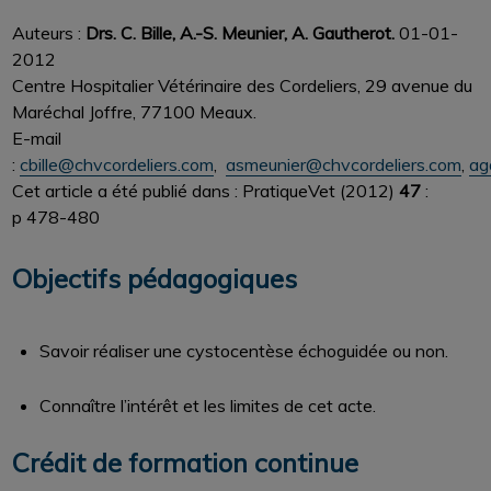
Auteurs :
Drs. C. Bille, A.-S. Meunier, A. Gautherot.
01-01-
2012
Centre Hospitalier Vétérinaire des Cordeliers, 29 avenue du
Maréchal Joffre, 77100 Meaux.
E-mail
:
cbille@chvcordeliers.com
,
asmeunier@chvcordeliers.com
,
ag
Cet article a été publié dans : PratiqueVet (2012)
47
:
p 478-480
Objectifs pédagogiques
Savoir réaliser une cystocentèse échoguidée ou non.
Connaître l’intérêt et les limites de cet acte.
Crédit de formation continue