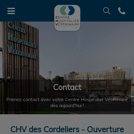
Recherche
Open co
Page d'accueil de CHV des Cord
Recherche
Recherche
Contact
Prenez contact avec votre Centre Hospitalier Vétérinaire
dès aujourd'hui !
CHV des Cordeliers - Ouverture