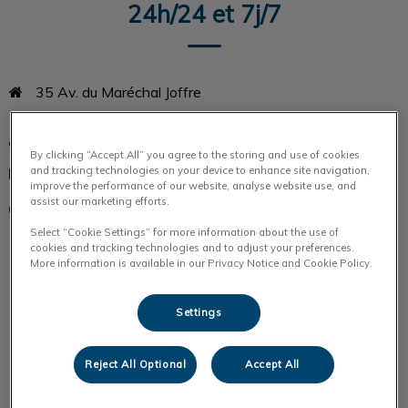
24h/24 et 7j/7
35 Av. du Maréchal Joffre

77100 MEAUX
01 64 34 11 55
By clicking “Accept All” you agree to the storing and use of cookies
and tracking technologies on your device to enhance site navigation,
contact@chvcordeliers.com
improve the performance of our website, analyse website use, and
assist our marketing efforts.
Lundi
Consultations de 08h à 19h
+Urgences 24h/24
Select “Cookie Settings” for more information about the use of
cookies and tracking technologies and to adjust your preferences.
Mardi
Consultations de 08h à 19h
More information is available in our Privacy Notice and Cookie Policy.
+Urgences 24h/24
Mercredi
Consultations de 08h à 19h
+Urgences 24h/24
Settings
Jeudi
Consultations de 08h à 19h
+Urgences 24h/24
Reject All Optional
Accept All
Vendredi
Consultations de 08h à 19h
+Urgences 24h/24